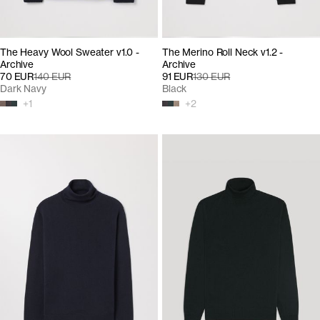
The Heavy Wool Sweater v1.0 -
The Merino Roll Neck v1.2 -
Archive
Archive
70 EUR
140 EUR
91 EUR
130 EUR
Dark Navy
Black
+
1
+
2