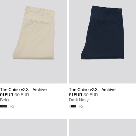
The Chino v2.3 - Archive
The Chino v2.3 - Archive
91 EUR
130 EUR
91 EUR
130 EUR
Beige
Dark Navy
+
2
+
2